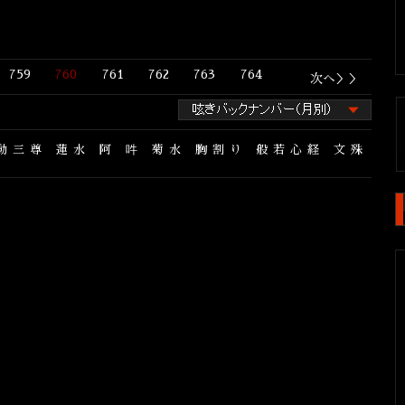
759
760
761
762
763
764
次へ＞＞
動三尊
蓮水
阿
吽
菊水
胸割り
般若心経
文殊