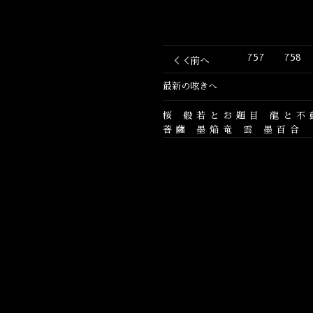
757
758
＜＜前へ
最新の呟きへ
桜
般若とお題目
龍と不
菩薩
墨焔竜
雲
墨百合