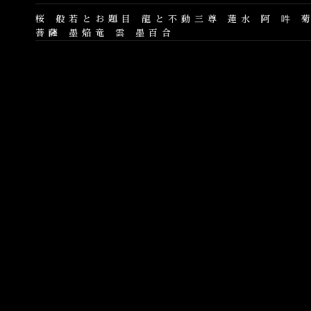
桜
般若とお題目
龍と不動三尊
蓮水
阿
吽
菩薩
墨焔竜
雲
墨百合