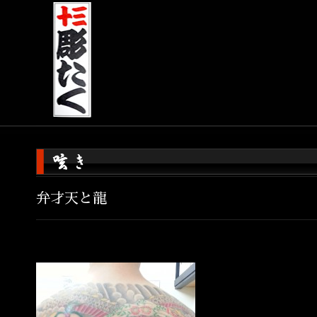
弁才天と龍