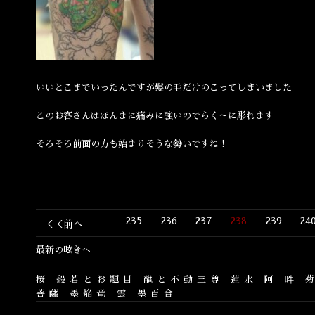
いいとこまでいったんですが髪の毛だけのこってしまいました
このお客さんはほんまに痛みに強いのでらく～に彫れます
そろそろ前面の方も始まりそうな勢いですね！
235
236
237
238
239
24
＜＜前へ
最新の呟きへ
桜
般若とお題目
龍と不動三尊
蓮水
阿
吽
菩薩
墨焔竜
雲
墨百合