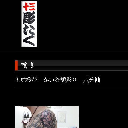
吼虎桜花 かいな額彫り 八分袖