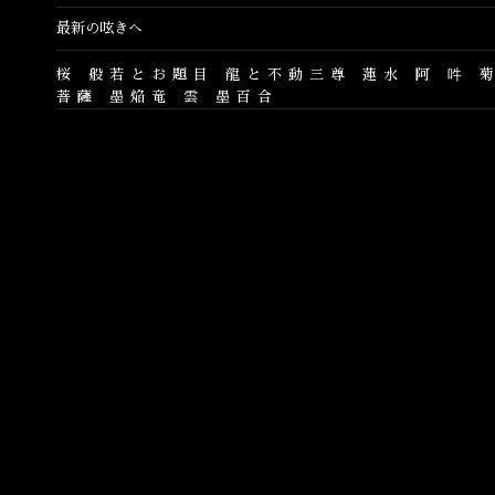
最新の呟きへ
桜
般若とお題目
龍と不動三尊
蓮水
阿
吽
菩薩
墨焔竜
雲
墨百合