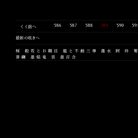
586
587
588
589
590
59
＜＜前へ
最新の呟きへ
桜
般若とお題目
龍と不動三尊
蓮水
阿
吽
菩薩
墨焔竜
雲
墨百合