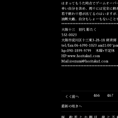
はまってもうた時点でゲームオーバ
幸い自分を含め、周りには完全に終
若干終わり感が出てるのはいますが
油断大敵、自分もしょーもないこと
***********************************
大阪十三 初代 彫たく
532-0023
大阪市淀川区十三東3-28-18 刺青
tel/fax:06-6390-1023 am11:00~p
hp:090-1899-9799 木曜+不定休
HP:www.horitaku1.com
Mail:irezumi@horitaku1.com
***********************************
466
467
＜＜前へ
最新の呟きへ
桜
般若とお題目
龍と不