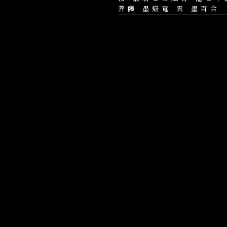
菩薩
墨焔竜
雲
墨百合