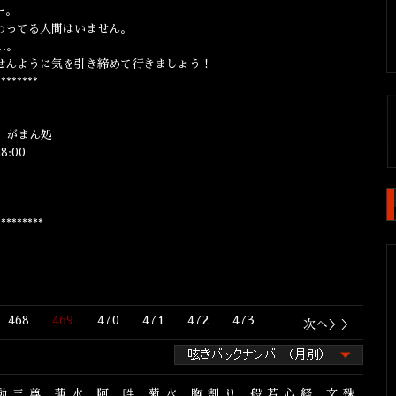
ー。
わってる人間はいません。
…。
せんように気を引き締めて行きましょう！
********
房 がまん処
m8:00
*********
468
469
470
471
472
473
次へ＞＞
動三尊
蓮水
阿
吽
菊水
胸割り
般若心経
文殊